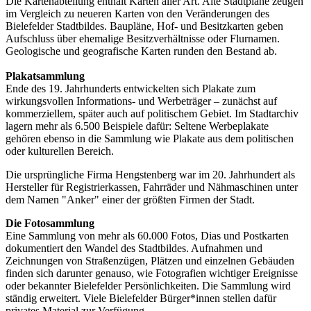
Die Kartenabteilung enthält Karten aller Art. Alte Stadtpläne zeugen
im Vergleich zu neueren Karten von den Veränderungen des
Bielefelder Stadtbildes. Baupläne, Hof- und Besitzkarten geben
Aufschluss über ehemalige Besitzverhältnisse oder Flurnamen.
Geologische und geografische Karten runden den Bestand ab.
Plakatsammlung
Ende des 19. Jahrhunderts entwickelten sich Plakate zum
wirkungsvollen Informations- und Werbeträger – zunächst auf
kommerziellem, später auch auf politischem Gebiet. Im Stadtarchiv
lagern mehr als 6.500 Beispiele dafür: Seltene Werbeplakate
gehören ebenso in die Sammlung wie Plakate aus dem politischen
oder kulturellen Bereich.
Die ursprüngliche Firma Hengstenberg war im 20. Jahrhundert als
Hersteller für Registrierkassen, Fahrräder und Nähmaschinen unter
dem Namen "Anker" einer der größten Firmen der Stadt.
Die Fotosammlung
Eine Sammlung von mehr als 60.000 Fotos, Dias und Postkarten
dokumentiert den Wandel des Stadtbildes. Aufnahmen und
Zeichnungen von Straßenzügen, Plätzen und einzelnen Gebäuden
finden sich darunter genauso, wie Fotografien wichtiger Ereignisse
oder bekannter Bielefelder Persönlichkeiten. Die Sammlung wird
ständig erweitert. Viele Bielefelder Bürger*innen stellen dafür
privates Material zur Verfügung.