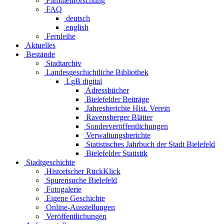
Familienforschung
FAQ
deutsch
english
Fernleihe
Aktuelles
Bestände
Stadtarchiv
Landesgeschichtliche Bibliothek
LgB digital
Adressbücher
Bielefelder Beiträge
Jahresberichte Hist. Verein
Ravensberger Blätter
Sonderveröffentlichungen
Verwaltungsberichte
Statistisches Jahrbuch der Stadt Bielefeld
Bielefelder Statistik
Stadtgeschichte
Historischer RückKlick
Spurensuche Bielefeld
Fotogalerie
Eigene Geschichte
Online-Ausstellungen
Veröffentlichungen