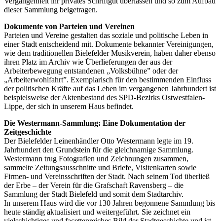
Vergangenheit ihr privates Schriftgut überlassen und so zum Aufbau
dieser Sammlung beigetragen.
Dokumente von Parteien und Vereinen
Parteien und Vereine gestalten das soziale und politische Leben in
einer Stadt entscheidend mit. Dokumente bekannter Vereinigungen,
wie dem traditionellen Bielefelder Musikverein, haben daher ebenso
ihren Platz im Archiv wie Überlieferungen der aus der
Arbeiterbewegung entstandenen „Volksbühne” oder der
„Arbeiterwohlfahrt”. Exemplarisch für den bestimmenden Einfluss
der politischen Kräfte auf das Leben im vergangenen Jahrhundert ist
beispielsweise der Aktenbestand des SPD-Bezirks Ostwestfalen-
Lippe, der sich in unserem Haus befindet.
Die Westermann-Sammlung: Eine Dokumentation der
Zeitgeschichte
Der Bielefelder Leinenhändler Otto Westermann legte im 19.
Jahrhundert den Grundstein für die gleichnamige Sammlung.
Westermann trug Fotografien und Zeichnungen zusammen,
sammelte Zeitungsausschnitte und Briefe, Visitenkarten sowie
Firmen- und Vereinsschriften der Stadt. Nach seinem Tod überließ
der Erbe – der Verein für die Grafschaft Ravensberg – die
Sammlung der Stadt Bielefeld und somit dem Stadtarchiv.
In unserem Haus wird die vor 130 Jahren begonnene Sammlung bis
heute ständig aktualisiert und weitergeführt. Sie zeichnet ein
vielschichtiges und facettenreiches Bild der Stadtgeschichte und ist