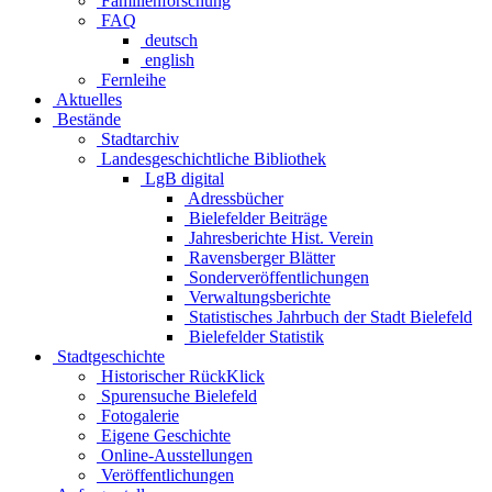
Familienforschung
FAQ
deutsch
english
Fernleihe
Aktuelles
Bestände
Stadtarchiv
Landesgeschichtliche Bibliothek
LgB digital
Adressbücher
Bielefelder Beiträge
Jahresberichte Hist. Verein
Ravensberger Blätter
Sonderveröffentlichungen
Verwaltungsberichte
Statistisches Jahrbuch der Stadt Bielefeld
Bielefelder Statistik
Stadtgeschichte
Historischer RückKlick
Spurensuche Bielefeld
Fotogalerie
Eigene Geschichte
Online-Ausstellungen
Veröffentlichungen