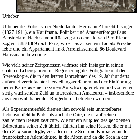
Urheber
Urheber der Fotos ist der Niederländer Hermann Albrecht Insinger
(1827-1911), ein Kaufmann, Politiker und Amateurfotograf aus
Amsterdam. Nach seinem Rückzug aus dem aktiven Berufsleben
zog er 1888/1889 nach Paris, wo er bis zu seinem Tod als Privatier
lebte und ein Appartement im 8. Arrondissement, 86 Boulevard
Haussmann bewohnte.
Wie viele seiner Zeitgenossen widmete sich Insinger in seinen
späteren Lebensjahren mit Begeisterung der Fotografie und der
Stereoskopie, die in den letzten Jahrzehnten des 19. Jahrhunderts
aufgrund vereinfachter Herstellungsverfahren und der Einführung
neuer Kameras einen rasanten Aufschwung erlebten und von einer
stetig wachsenden Zahl an interessierten Amateuren – insbesondere
aus dem wohlhabenden Bürgertum – betrieben wurden.
Als Experimentierfeld dienten ihm sowohl sein unmittelbares
Lebensumfeld in Paris, als auch die Orte, die er auf seinen
zahlreichen Reisen besuchte. Wie für ein Mitglied des gehobenen
Bürgertums seiner Zeit üblich, führten ihn seine Reisen, die er mit
dem Zug zurücklegte, vor allem in die See- und Kurbäder an der
französischen Atlantikküste, in die Alpen und an die Seen in der