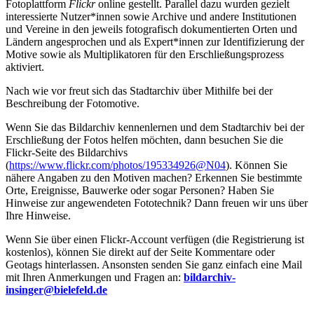
Fotoplattform
Flickr
online gestellt. Parallel dazu wurden
gezielt
interessierte Nutzer*innen
sowie
Archive und andere
Institutionen
und Vereine in den jeweils fotografisch dokumentierten Orten und
Ländern angesprochen und als Expert*innen zur Identifizierung der
Motive sowie als Multiplikatoren
für den Erschließungsprozess
aktiviert.
Nach wie vor freut sich das Stadtarchiv über Mithilfe bei der
Beschreibung der Fotomotive.
Wenn Sie das Bildarchiv kennenlernen und dem Stadtarchiv bei der
Erschließung der Fotos helfen möchten, dann besuchen Sie die
Flickr-Seite des Bildarchivs
(
https://www.flickr.com/photos/195334926@N04
).
Können Sie
nähere Angaben zu den Motiven machen? Erkennen Sie bestimmte
Orte, Ereignisse, Bauwerke oder sogar Personen?
Haben Sie
Hinweise zur angewendeten Fototechnik?
Dann freuen wir uns über
Ihre Hinweise.
Wenn Sie über einen Flickr-Account verfügen (die Registrierung ist
kostenlos), können Sie direkt auf der Seite Kommentare oder
Geotags hinterlassen. Ansonsten senden Sie ganz einfach eine Mail
mit Ihren Anmerkungen und Fragen an:
bildarchiv-
insinger@bielefeld.de