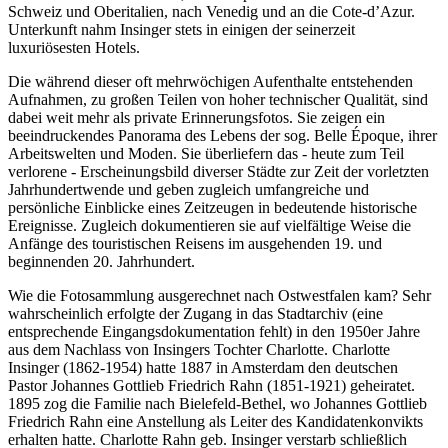
Schweiz und Oberitalien, nach Venedig und an die Cote-d’Azur.
Unterkunft nahm Insinger stets in einigen der seinerzeit
luxuriösesten Hotels.
Die während dieser oft mehrwöchigen Aufenthalte entstehenden
Aufnahmen, zu großen Teilen von hoher technischer Qualität, sind
dabei weit mehr als private Erinnerungsfotos. Sie zeigen ein
beeindruckendes Panorama des Lebens der sog. Belle Époque, ihrer
Arbeitswelten und Moden. Sie überliefern das - heute zum Teil
verlorene - Erscheinungsbild diverser Städte zur Zeit der vorletzten
Jahrhundertwende
und geben zugleich
umfangreiche und
persönliche Einblicke eines Zeitzeugen in bedeutende historische
Ereignisse. Zugleich dokumentieren sie auf vielfältige Weise die
Anfänge des touristischen Reisens im ausgehenden 19. und
beginnenden 20. Jahrhundert.
Wie die Fotosammlung ausgerechnet nach Ostwestfalen kam? Sehr
wahrscheinlich erfolgte der Zugang in das Stadtarchiv (eine
entsprechende Eingangsdokumentation fehlt) in den 1950er Jahre
aus dem Nachlass von Insingers Tochter Charlotte.
Charlotte
Insinger (1862-1954) hatte 1887 in Amsterdam den deutschen
Pastor Johannes Gottlieb Friedrich Rahn (1851-1921) geheiratet.
1895 zog die Familie nach Bielefeld-Bethel, wo Johannes Gottlieb
Friedrich Rahn eine Anstellung als Leiter des Kandidatenkonvikts
erhalten hatte. Charlotte Rahn geb. Insinger verstarb schließlich