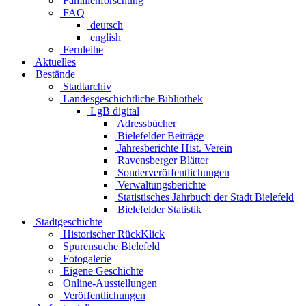
Familienforschung
FAQ
deutsch
english
Fernleihe
Aktuelles
Bestände
Stadtarchiv
Landesgeschichtliche Bibliothek
LgB digital
Adressbücher
Bielefelder Beiträge
Jahresberichte Hist. Verein
Ravensberger Blätter
Sonderveröffentlichungen
Verwaltungsberichte
Statistisches Jahrbuch der Stadt Bielefeld
Bielefelder Statistik
Stadtgeschichte
Historischer RückKlick
Spurensuche Bielefeld
Fotogalerie
Eigene Geschichte
Online-Ausstellungen
Veröffentlichungen